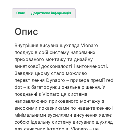
Опис
Додаткова інформація
Опис
Внутрішня висувна шухляда Vionaro
поєднує в собі систему напрямних
прихованого монтажу та дизайну
виняткової досконалості і витонченості.
Завдяки цьому стало можливо
перевтілення Dynapro – призера премії red
dot – в багатофункціональне рішення. У
поєднанні з Vionaro ця система
направляючих прихованого монтажу з
високими показниками по навантаженню і
мінімальними зусиллями висунення являє
собою ідеальну систему висувних шухляд
для сучасних інтер’єрів. Vionaro – це