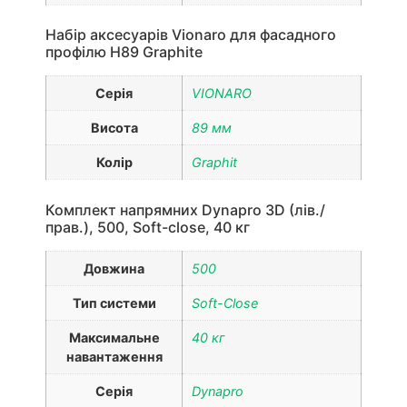
Набір аксесуарів Vionaro для фасадного
профілю H89 Graphite
Серія
VIONARO
Висота
89 мм
Колір
Graphit
Комплект напрямних Dynapro 3D (лів./
прав.), 500, Soft-close, 40 кг
Довжина
500
Тип системи
Soft-Close
Максимальне
40 кг
навантаження
Серія
Dynapro