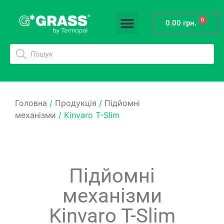
0
Висувні системи
Підйомні механізми
Системи напрямних
Системи розділювачів
0.00
грн.
Головна
/
Продукція
/
Підйомні
механізми
/ Kinvaro T-Slim
Підйомні
механізми
Kinvaro T-Slim