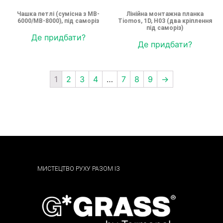
Чашка петлі (сумісна з MB-
Лінійна монтажна планка
6000/MB-8000), під саморіз
Tiomos, 1D, H03 (два кріплення
під саморіз)
Де придбати?
Де придбати?
1
2
3
4
…
7
8
9
→
МИСТЕЦТВО РУХУ РАЗОМ ІЗ