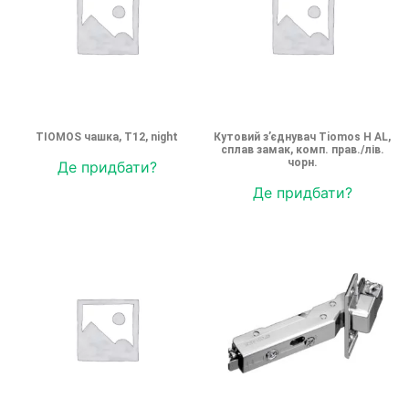
TIOMOS чашка, T12, night
Кутовий з’єднувач Tiomos H AL,
сплав замак, комп. прав./лів.
чорн.
Де придбати?
Де придбати?