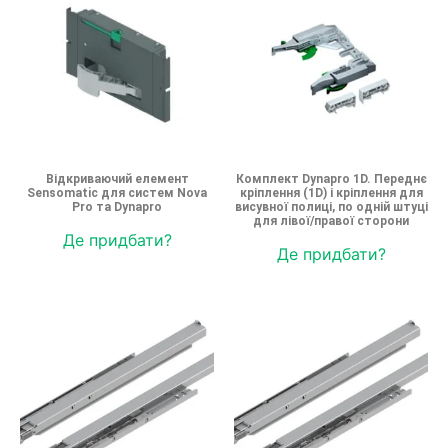
Відкриваючий елемент
Комплект Dynapro 1D. Переднє
Sensomatic для систем Nova
кріплення (1D) і кріплення для
Pro та Dynapro
висувної полиці, по одній штуці
для лівої/правої сторони
Де придбати?
Де придбати?