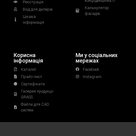
конфіденційності
Реєстрація
Калькулятор
Вхід для дилерів
фасадів
Цікава
інформація
Корисна
Ми у соціальних
інформація
мережах
Каталог
Facebook
Прайс-лист
Instagram
Сертифікати
Галерея продукції
GRASS
Файли для CAD
систем