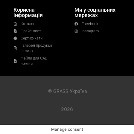
Корисна
Ми у соціальних
інформація
мережах
Каталог
Facebook
Прайс-лист
Instagram
Сертифікати
Галерея продукції
GRASS
Файли для CAD
систем
© GRASS Україна
2026
Manage consent