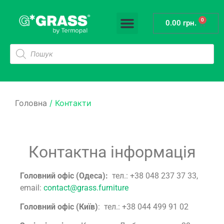
0
Висувні системи
Підйомні механізми
Системи напрямних
Системи розділювачів
0.00
грн.
Головна
/ Контакти
Контактна інформація
Головний офіс (Одеса):
тел.: +38 048 237 37 33,
email:
contact@grass.furniture
Головний офіс (Київ)
: тел.: +38 044 499 91 02