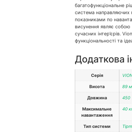
багатофункціональне ріш
система направляючих 
показниками по навант
висунення являє собою 
сучасних інтер’єрів. Vio
функціональності та іде
Додаткова 
Серія
VIO
Висота
89 
Довжина
450
Максимальне
40 к
навантаження
Тип системи
Tipm