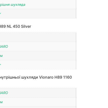
рішня шухляда
r
89 NL 450 Silver
NARO
мм
r
нутрішньої шухляди Vionaro H89 1160
NARO
мм