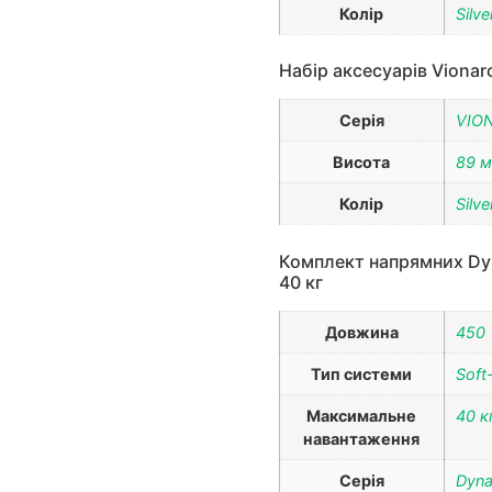
Колір
Silve
Набір аксесуарів Vionar
Серія
VIO
Висота
89 
Колір
Silve
Комплект напрямних Dyna
40 кг
Довжина
450
Тип системи
Soft
Максимальне
40 к
навантаження
Серія
Dyna