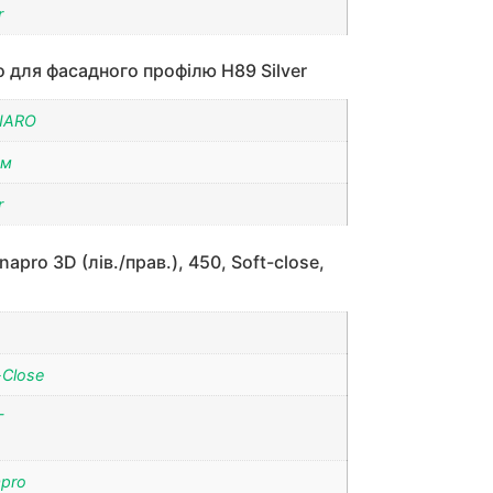
r
o для фасадного профілю H89 Silver
NARO
мм
r
pro 3D (лів./прав.), 450, Soft-close,
-Close
г
pro