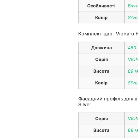
Особливості
Внут
Колір
Silve
Комплект царг Vionaro H
Довжина
450
Серія
VIO
Висота
89 
Колір
Silve
Фасадний профіль для в
Silver
Серія
VIO
Висота
89 