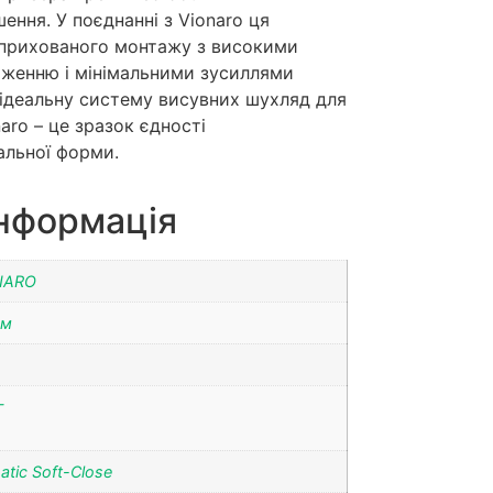
ення. У поєднанні з Vionaro ця
прихованого монтажу з високими
аженню і мінімальними зусиллями
ідеальну систему висувних шухляд для
naro – це зразок єдності
альної форми.
інформація
NARO
мм
г
atic Soft-Close