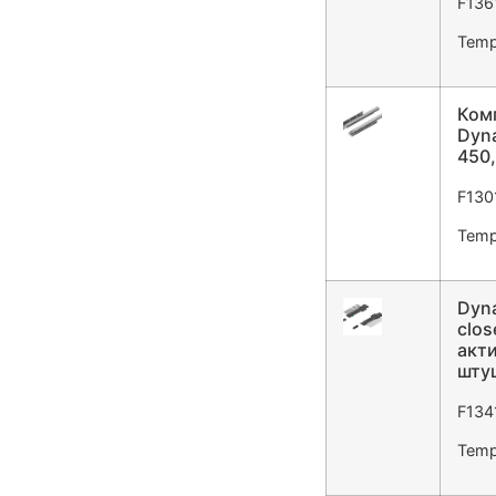
F136
Tempo
Ком
Dyna
450,
F130
Tempo
Dyna
clos
акти
штуц
F134
Tempo