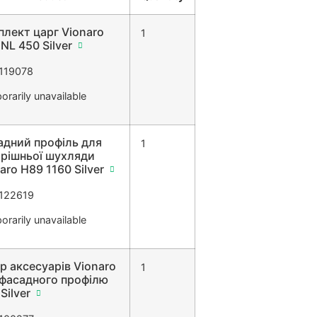
лект царг Vionaro
1
NL 450 Silver
119078
rarily unavailable
адний профіль для
1
трішньої шухляди
aro H89 1160 Silver
122619
rarily unavailable
р аксесуарів Vionaro
1
 фасадного профілю
Silver