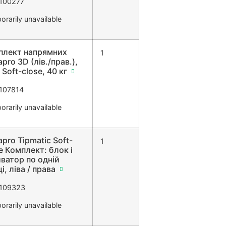
100277
rarily unavailable
плект напрямних
1
pro 3D (лів./прав.),
 Soft-close, 40 кг
107814
rarily unavailable
pro Tipmatic Soft-
1
e Комплект: блок і
ватор по одній
і, ліва / права
109323
rarily unavailable