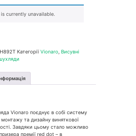
is currently unavailable.
0H892T
Категорії
Vionaro
,
Висувні
 шухляди
інформація
яда Vionaro поєднує в собі систему
 монтажу та дизайну виняткової
ності. Завдяки цьому стало можливо
призера премії red dot – в