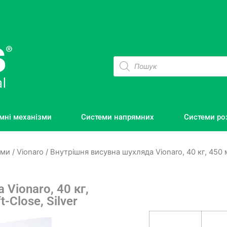
мні механізми
Системи напрямних
Системи ро
еми
/
Vionaro
/ Внутрішня висувна шухляда Vionaro, 40 кг, 450 мм
Vionaro, 40 кг,
-Close, Silver