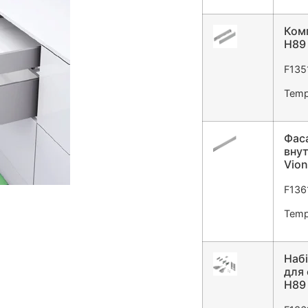
Комп
H89 
F135
Tempo
Фас
вну
Vion
F136
Tempo
Набі
для
H89 