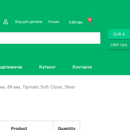
0
Вхід для дилерів
Кошик
0.00
грн.
EUR €
UAH грн.
зділювачів
Каталог
Контакти
, 89 мм, Tipmatic Soft-Close, Silver
Product
Quantity