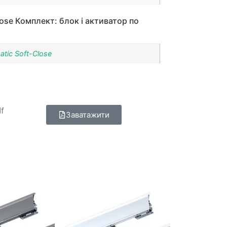
lose Комплект: блок і активатор по
atic Soft-Close
df
Заватажити