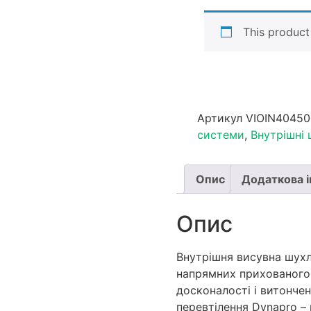
This product 
Артикул
VIOIN4045
системи
,
Внутрішні
Опис
Додаткова 
Опис
Внутрішня висувна шухл
напрямних прихованого
досконалості і витонче
перевтілення Dynapro – 