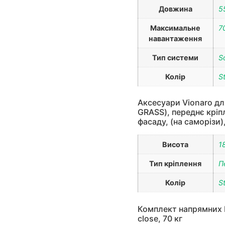
Довжина
5
Максимальне
7
навантаження
Тип системи
S
Колір
S
Аксесуари Vionaro дл
GRASS), переднє кріпл
фасаду, (на саморізи)
Висота
1
Тип кріплення
П
Колір
S
Комплект напрямних Dy
close, 70 кг