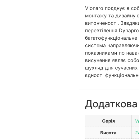
Vionaro поєднує в со
монтажу та дизайну в
витонченості. Завдя
перевтілення Dynapro 
багатофункціональне р
система направляючи
показниками по нава
висунення являє соб
шухляд для сучасних і
єдності функціональн
Додаткова
Серія
V
Висота
2