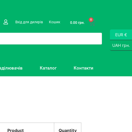
0
Вхід для дилерів
Кошик
0.00
грн.
EUR €
UAH грн.
зділювачів
Каталог
Контакти
Product
Quantity