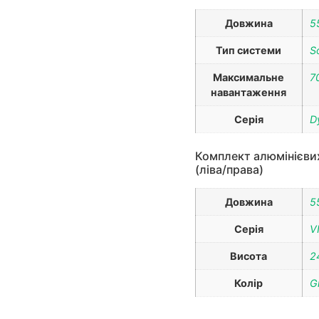
Довжина
5
Тип системи
S
Максимальне
7
навантаження
Серія
D
Комплект алюмінієвих
(ліва/права)
Довжина
5
Серія
V
Висота
2
Колір
G