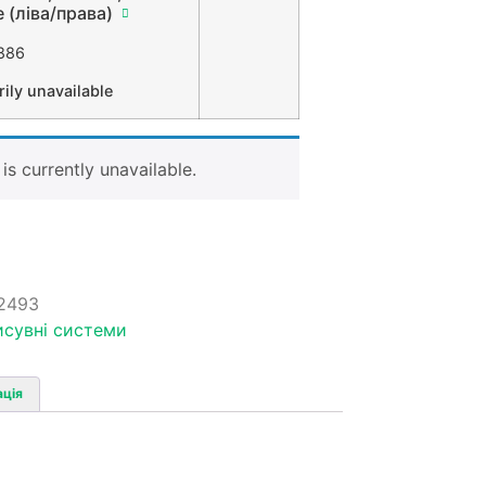
e (ліва/права)
886
ily unavailable
is currently unavailable.
2493
исувні системи
ація