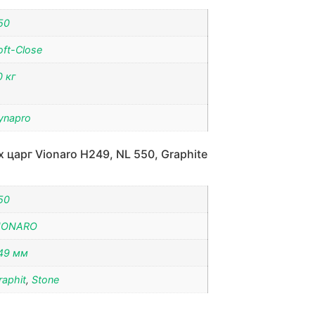
50
oft-Close
0 кг
ynapro
 царг Vionaro H249, NL 550, Graphite
50
IONARO
49 мм
raphit
,
Stone