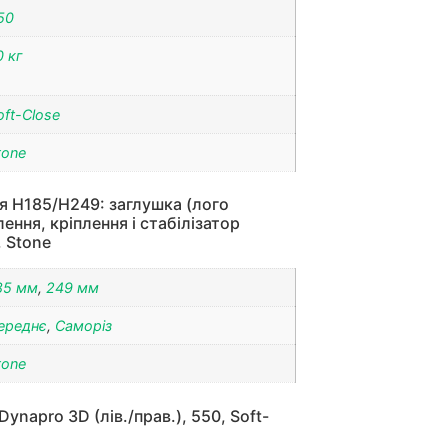
50
0 кг
oft-Close
tone
я H185/H249: заглушка (лого
ення, кріплення і стабілізатор
, Stone
85 мм
,
249 мм
ереднє
,
Саморіз
tone
napro 3D (лів./прав.), 550, Soft-