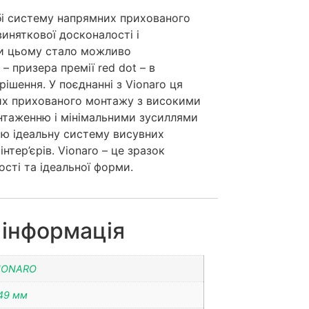
бі систему напрямних прихованого
иняткової досконалості і
ки цьому стало можливо
– призера премії red dot – в
ішення. У поєднанні з Vionaro ця
х прихованого монтажу з високими
нтаженню і мінімальними зусиллями
ою ідеальну систему висувних
нтер’єрів. Vionaro – це зразок
ості та ідеальної форми.
 інформація
IONARO
49 мм