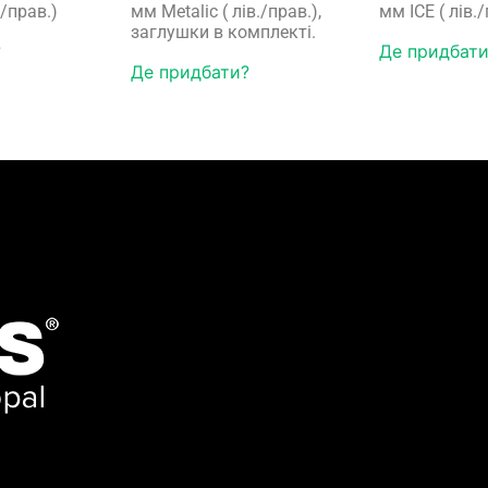
./прав.)
мм Metalic ( лів./прав.),
мм ICE ( лів.
заглушки в комплекті.
?
Де придбати
Де придбати?