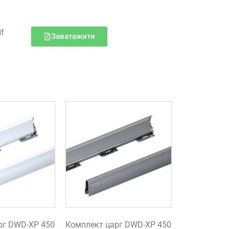
df
Заватажити
рг DWD-XP 450
Комплект царг DWD-XP 450