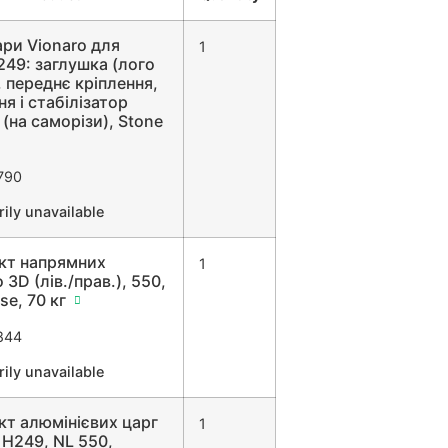
ри Vionaro для
1
49: заглушка (лого
 переднє кріплення,
ня і стабілізатор
 (на саморізи), Stone
790
ily unavailable
кт напрямних
1
 3D (лів./прав.), 550,
se, 70 кг
844
ily unavailable
т алюмінієвих царг
1
 H249, NL 550,