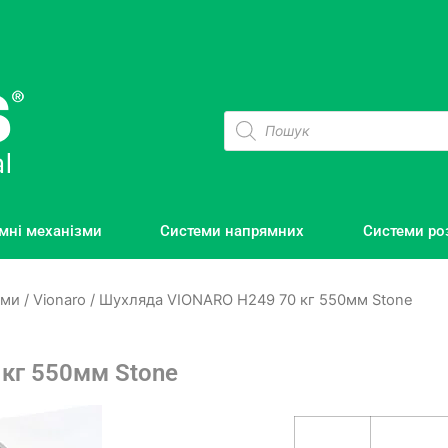
мні механізми
Системи напрямних
Системи ро
еми
/
Vionaro
/ Шухляда VIONARO H249 70 кг 550мм Stone
кг 550мм Stone