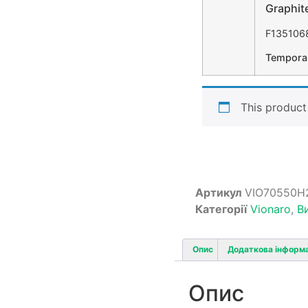
Graphit
F135106
Temporar
This product 
Артикул
VIO70550H
Категорії
Vionaro
,
В
Опис
Додаткова інформ
Опис