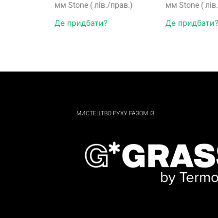
мм Stone ( лів./прав.)
мм Stone ( лів
Де придбати?
Де придбати
МИСТЕЦТВО РУХУ РАЗОМ ІЗ