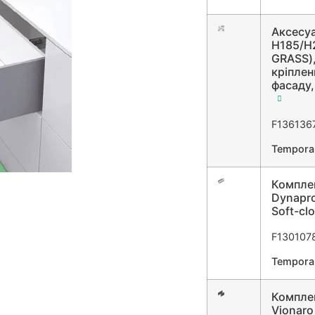
Аксесуа
H185/H2
GRASS),
кріплен
фасаду,
F136136
Temporar
Компле
Dynapro
Soft-clo
F130107
Temporar
Комплек
Vionaro