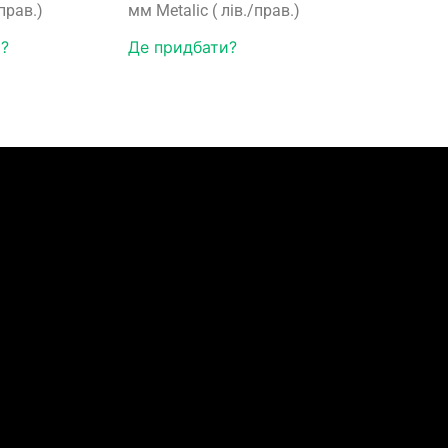
/прав.)
мм Metalic ( лів./прав.)
?
Де придбати?