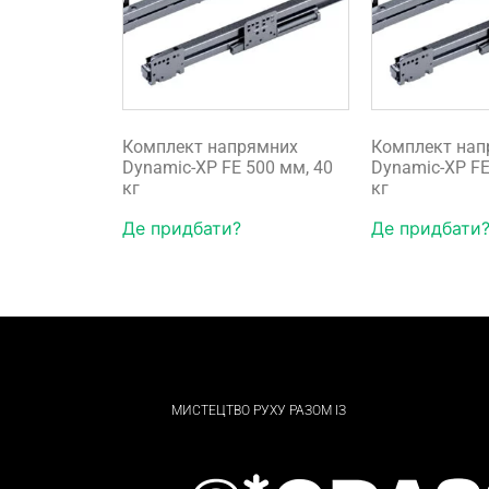
Комплект напрямних
Комплект нап
Dynamic-XP FE 500 мм, 40
Dynamic-XP FE
кг
кг
Де придбати?
Де придбати
МИСТЕЦТВО РУХУ РАЗОМ ІЗ