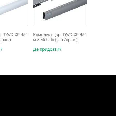
рг DWD-XP 450
Комплект царг DWD-XP 450
/прав.)
мм Metalic ( лів./прав.)
?
Де придбати?