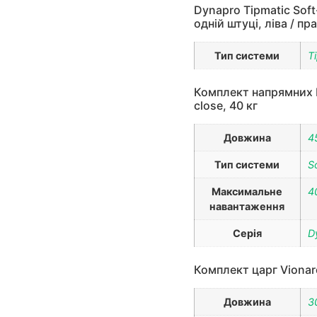
Dynapro Tipmatic Soft
одній штуці, ліва / пр
Тип системи
T
Комплект напрямних Dy
close, 40 кг
Довжина
4
Тип системи
S
Максимальне
4
навантаження
Серія
D
Комплект царг Vionar
Довжина
3