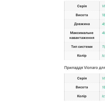
Серія
V
Висота
1
Довжина
4
Максимальне
4
навантаження
Тип системи
T
Колір
I
Приладдя Vionaro для
Серія
V
Висота
1
Колір
I