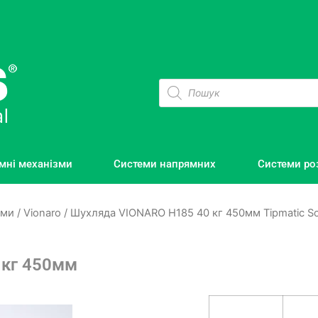
мні механізми
Системи напрямних
Системи ро
еми
/
Vionaro
/ Шухляда VIONARO H185 40 кг 450мм Tipmatic So
 кг 450мм