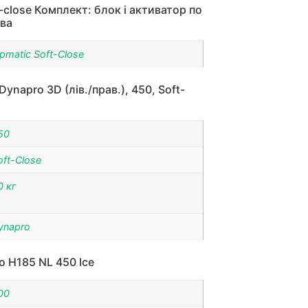
-close Комплект: блок і активатор по
ава
ipmatic Soft-Close
napro 3D (лів./прав.), 450, Soft-
50
oft-Close
0 кг
ynapro
o H185 NL 450 Ice
00