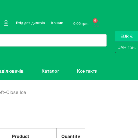
0
Вхід для дилерів
Кошик
0.00
грн.
EUR €
UAH грн.
зділювачів
Каталог
Контакти
ft-Close Ice
Product
Quantity