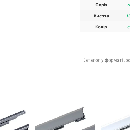
Серія
V
Висота
1
Колір
I
Каталог у форматі .p