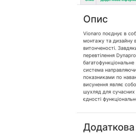
Опис
Vionaro поєднує в со
монтажу та дизайну в
витонченості. Завдя
перевтілення Dynapro 
багатофункціональне р
система направляючи
показниками по нава
висунення являє соб
шухляд для сучасних і
єдності функціональн
Додаткова