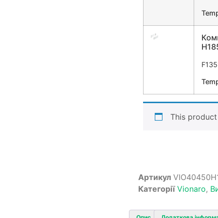
Temp
Ком
H185
F135
Temp
This product 
Артикул
VIO40450H
Категорії
Vionaro
,
В
Опис
Додаткова інформ