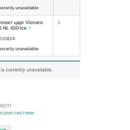
orarily unavailable
плект царг Vionaro
1
 NL 450 Ice
120824
orarily unavailable
is currently unavailable.
1851T
исувні системи
ація