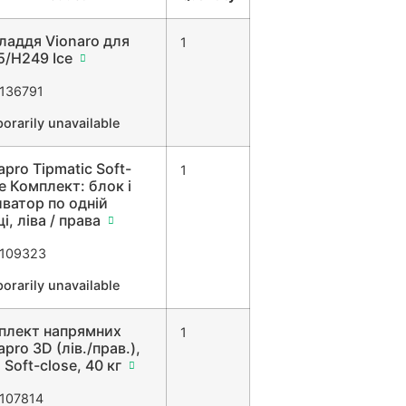
ладдя Vionaro для
1
5/H249 Ice
136791
orarily unavailable
pro Tipmatic Soft-
1
e Комплект: блок і
ватор по одній
і, ліва / права
109323
orarily unavailable
плект напрямних
1
pro 3D (лів./прав.),
 Soft-close, 40 кг
107814