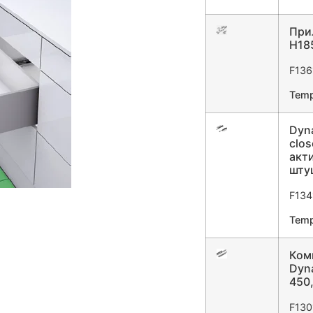
При
H18
F136
Temp
Dyna
clos
акти
штуц
F134
Temp
Ком
Dyna
450,
F130