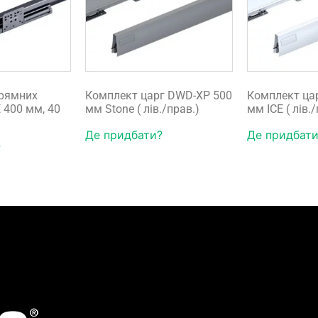
рямних
Комплект царг DWD-XP 500
Комплект ца
 400 мм, 40
мм Stone ( лів./прав.)
мм ICE ( лів.
Де придбати?
Де придбати
?