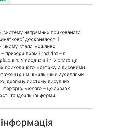
бі систему напрямних прихованого
иняткової досконалості і
ки цьому стало можливо
– призера премії red dot – в
ішення. У поєднанні з Vionaro ця
х прихованого монтажу з високими
нтаженню і мінімальними зусиллями
ою ідеальну систему висувних
нтер’єрів. Vionaro – це зразок
ості та ідеальної форми.
 інформація