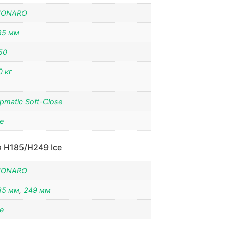
IONARO
85 мм
50
0 кг
ipmatic Soft-Close
ce
 H185/H249 Ice
IONARO
85 мм
,
249 мм
ce