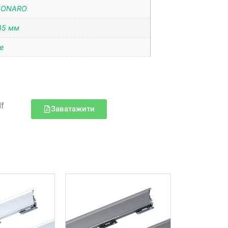
IONARO
85 мм
ce
df
Заватажити