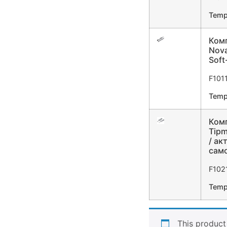
Temp
Ком
Nova
Soft
F101
Temp
Комп
Tipm
/ ак
само
F102
Temp
This product 