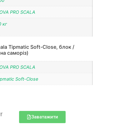
00
OVA PRO SCALA
0 кг
la Tipmatic Soft-Close, блок /
на саморіз)
OVA PRO SCALA
ipmatic Soft-Close
df
Заватажити