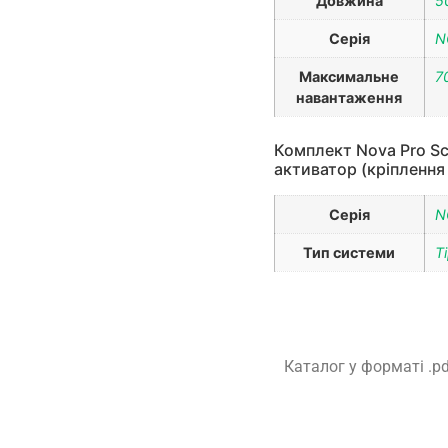
Довжина
5
Серія
N
Максимальне
7
навантаження
Комплект Nova Pro Sca
активатор (кріплення 
Серія
N
Тип системи
T
Каталог у форматі .p