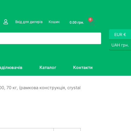
0
Вхід для дилерів
Кошик
0.00
грн.
EUR €
UAH грн.
зділювачів
Каталог
Контакти
 70 кг, (рамкова конструкція, crystal