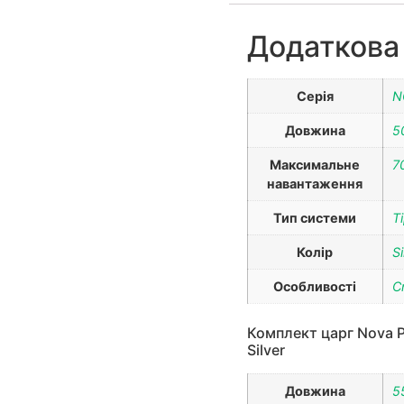
Додаткова
Серія
N
Довжина
5
Максимальне
7
навантаження
Тип системи
T
Колір
Si
Особливості
C
Комплект царг Nova Pr
Silver
Довжина
5