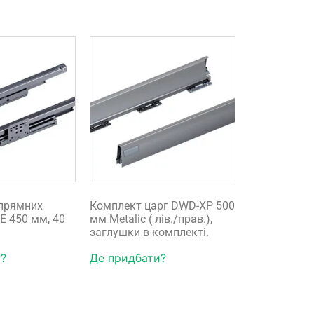
прямних
Комплект царг DWD-XP 500
E 450 мм, 40
мм Metalic ( лів./прав.),
заглушки в комплекті.
?
Де придбати?