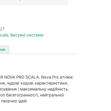
2T
cala
,
Висувні системи
ація
NOVA PRO SCALA. Nova Pro втілює
ння, чудові ходові характеристики,
исування і максимальну надійність.
вол багатогранності, нейтральної
 творчих ідей.