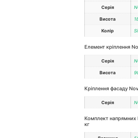
Серія
N
Висота
1
Колір
Si
Елемент кріплення Nov
Серія
N
Висота
9
Кріплення фасаду Nova
Серія
N
Комплект напрямних N
кг