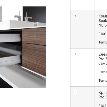
Комп
Scal
NL 5
F100
Temp
Елем
Pro 
само
F102
Temp
Кріп
Pro 
F102