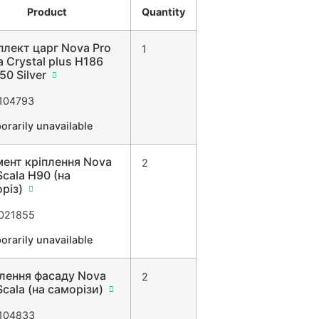
Product
Quantity
лект царг Nova Pro
1
a Crystal plus H186
50 Silver
104793
orarily unavailable
ент кріплення Nova
2
Scala H90 (на
різ)
021855
orarily unavailable
лення фасаду Nova
2
Scala (на саморізи)
104833