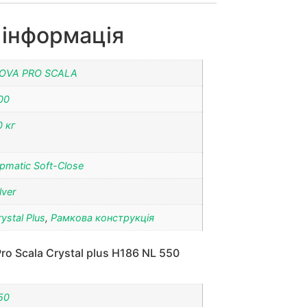
 інформація
OVA PRO SCALA
00
0 кг
ipmatic Soft-Close
lver
rystal Plus
,
Рамкова конструкція
o Scala Crystal plus H186 NL 550
50