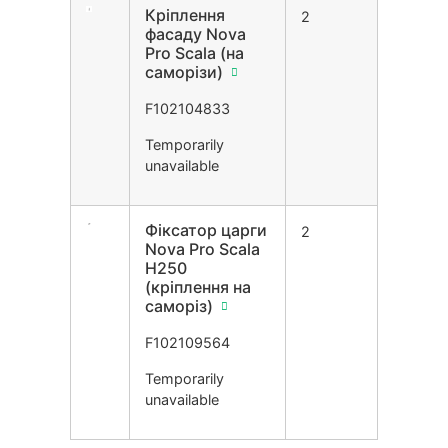
Кріплення
2
фасаду Nova
Pro Scala (на
саморізи)
F102104833
Temporarily
unavailable
Фіксатор царги
2
Nova Pro Scala
H250
(кріплення на
саморіз)
F102109564
Temporarily
unavailable