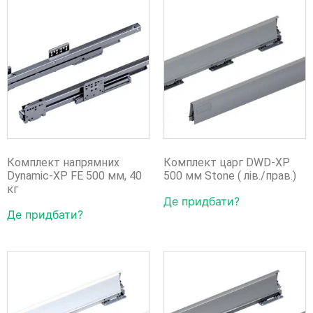
Комплект напрямних
Комплект царг DWD-XP
Dynamic-XP FE 500 мм, 40
500 мм Stone ( лів./прав.)
кг
Де придбати?
Де придбати?