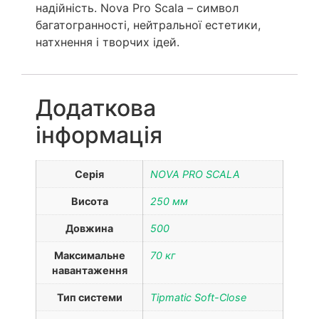
надійність. Nova Pro Scala – символ
багатогранності, нейтральної естетики,
натхнення і творчих ідей.
Додаткова
інформація
Серія
NOVA PRO SCALA
Висота
250 мм
Довжина
500
Максимальне
70 кг
навантаження
Тип системи
Tipmatic Soft-Close