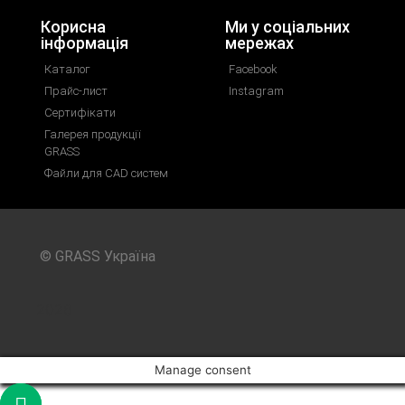
Корисна
Ми у соціальних
інформація
мережах
Каталог
Facebook
Прайс-лист
Instagram
Сертифікати
Галерея продукції
GRASS
Файли для CAD систем
© GRASS Україна
2026
Manage consent