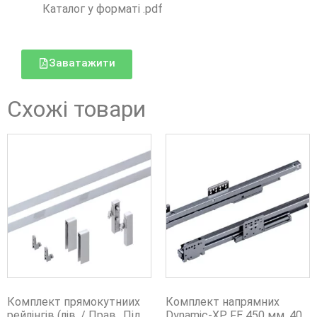
Каталог у форматі .pdf
Заватажити
Схожі товари
Комплект прямокутниих
Комплект напрямних
рейлінгів (лів. / Прав., Під
Dynamic-XP FE 450 мм, 40