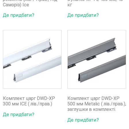
Саморіз) Ice
кг
Де придбати?
Де придбати?
Комплект царг DWD-XP
Комплект царг DWD-XP
300 мм ICE ( лів./прав.)
500 мм Metalic ( лів./прав.),
заглушки в комплекті.
Де придбати?
Де придбати?