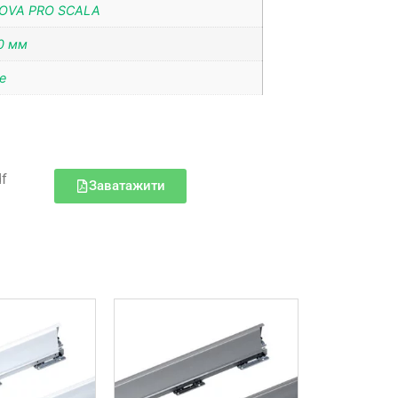
OVA PRO SCALA
0 мм
ce
df
Заватажити