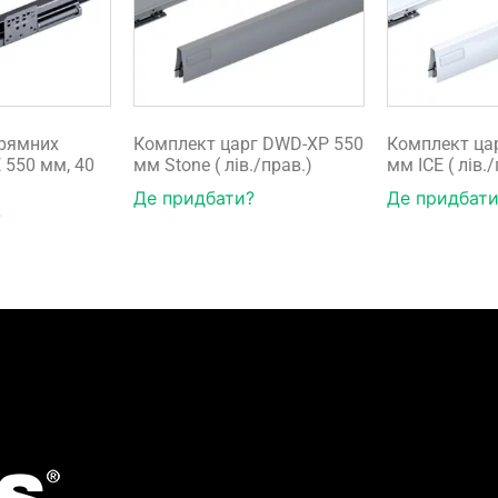
рямних
Комплект царг DWD-XP 550
Комплект ца
 550 мм, 40
мм Stone ( лів./прав.)
мм ICE ( лів.
Де придбати?
Де придбати
?