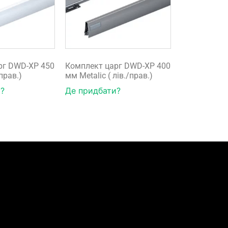
рг DWD-XP 450
Комплект царг DWD-XP 400
/прав.)
мм Metalic ( лів./прав.)
?
Де придбати?