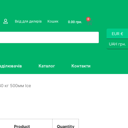
0
Вхід для дилерів
Кошик
0.00
грн.
EUR €
UAH грн.
зділювачів
Каталог
Контакти
0 кг 500мм Ice
Product
Quantity