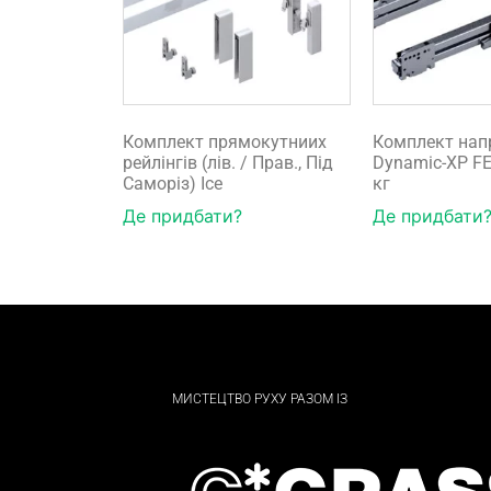
Комплект прямокутниих
Комплект нап
рейлінгів (лів. / Прав., Під
Dynamic-XP FE
Саморіз) Ice
кг
Де придбати?
Де придбати
МИСТЕЦТВО РУХУ РАЗОМ ІЗ