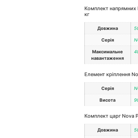
Комплект напрямних N
кг
Довжина
5
Серія
N
Максимальне
4
навантаження
Елемент кріплення Nov
Серія
N
Висота
9
Комплект царг Nova P
Довжина
5