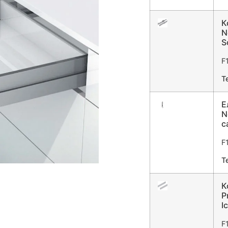
К
N
S
F
T
Е
N
с
F
T
К
P
I
F