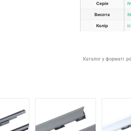
Серія
N
Висота
9
Колір
I
Каталог у форматі .p