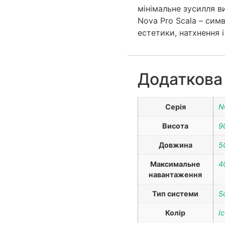
мінімальне зусилля в
Nova Pro Scala – сим
естетики, натхнення і
Додаткова
Серія
N
Висота
9
Довжина
5
Максимальне
4
навантаження
Тип системи
S
Колір
I