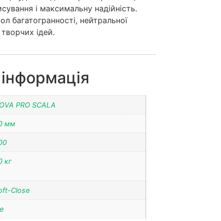
исування і максимальну надійність.
вол багатогранності, нейтральної
 творчих ідей.
 інформація
OVA PRO SCALA
0 мм
00
0 кг
oft-Close
ce