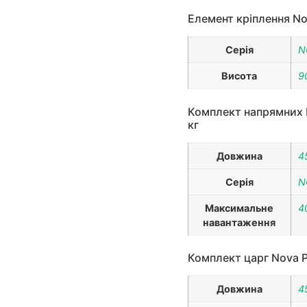
Елемент кріплення Nov
Серія
N
Висота
9
Комплект напрямних N
кг
Довжина
4
Серія
N
Максимальне
4
навантаження
Комплект царг Nova Pr
Довжина
4