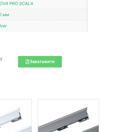
OVA PRO SCALA
0 мм
lver
df
Заватажити