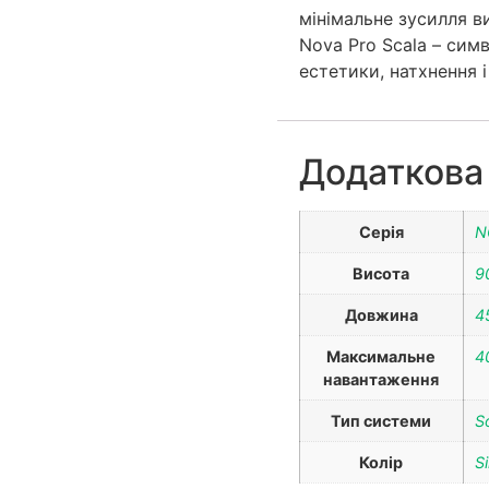
мінімальне зусилля в
Nova Pro Scala – сим
естетики, натхнення і
Додаткова
Серія
N
Висота
9
Довжина
4
Максимальне
4
навантаження
Тип системи
S
Колір
Si