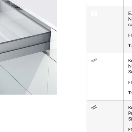
Е
N
с
F
T
К
N
S
F
T
К
P
S
F