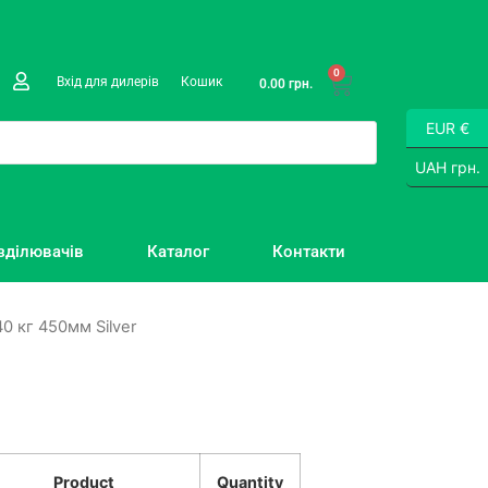
0
Вхід для дилерів
Кошик
0.00
грн.
EUR €
UAH грн.
зділювачів
Каталог
Контакти
 кг 450мм Silver
Product
Quantity