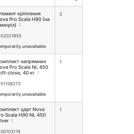
лемент кріплення
2
ova Pro Scala H90 (на
аморіз)
102021855
emporarily unavailable
омплект напрямних
1
ova Pro Scala NL 450
oft-close, 40 кг
101108273
emporarily unavailable
омплект царг Nova
1
ro Scala H90 NL 450
ilver
100103174