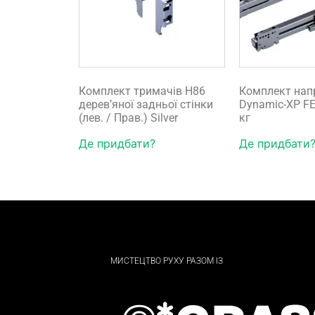
Комплект тримачів H86
Комплект нап
дерев’яної задньої стінки
Dynamic-XP FE
(лев. / Прав.) Silver
кг
Де придбати?
Де придбати
МИСТЕЦТВО РУХУ РАЗОМ ІЗ