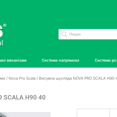
мні механізми
Системи напрямних
Системи ро
еми
/
Nova Pro Scala
/ Висувна шухляда NOVA PRO SCALA H90 40
O SCALA H90 40