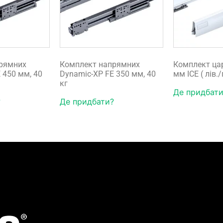
рямних
Комплект напрямних
Комплект ца
 450 мм, 40
Dynamic-XP FE 350 мм, 40
мм ICE ( лів.
кг
Де придбати
?
Де придбати?