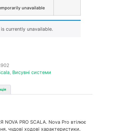
emporarily unavailable
is currently unavailable.
H902
cala
,
Висувні системи
ація
NOVA PRO SCALA. Nova Pro втілює
ння, чудові ходові характеристики,