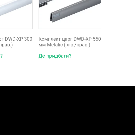
рг DWD-XP 300
Комплект царг DWD-XP 550
/прав.)
мм Metalic ( лів./прав.)
?
Де придбати?