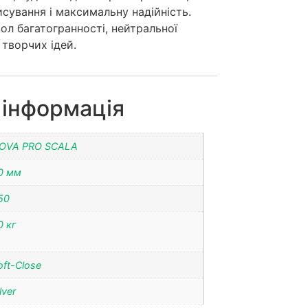
исування і максимальну надійність.
вол багатогранності, нейтральної
 творчих ідей.
 інформація
OVA PRO SCALA
0 мм
50
0 кг
oft-Close
lver