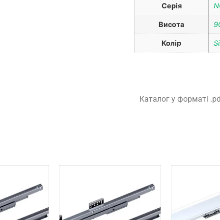
Серія
N
Висота
9
Колір
Si
Каталог у форматі .p