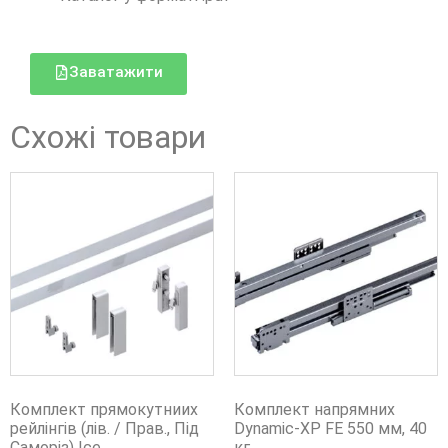
Заватажити
Схожі товари
Комплект прямокутниих
Комплект напрямних
рейлінгів (лів. / Прав., Під
Dynamic-XP FE 550 мм, 40
Саморіз) Ice
кг