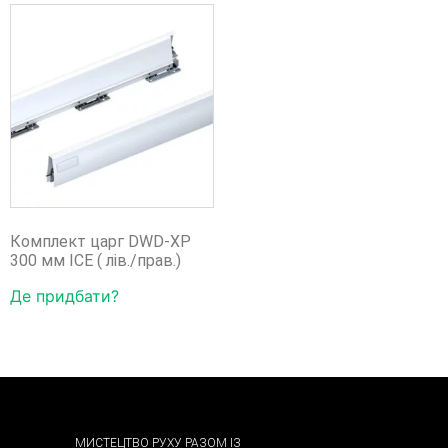
Комплект царг DWD-XP
300 мм ICE ( лів./прав.)
Де придбати?
МИСТЕЦТВО РУХУ РАЗОМ ІЗ