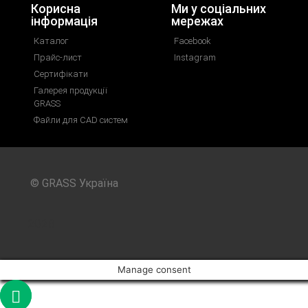
Корисна
Ми у соціальних
інформація
мережах
Каталог
Facebook
Прайс-лист
Instagram
Сертифікати
Галерея продукції
GRASS
Файли для CAD систем
© GRASS Україна
2026
Manage consent