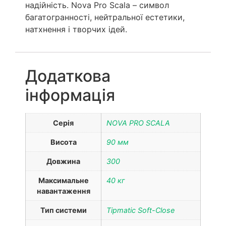
надійність. Nova Pro Scala – символ
багатогранності, нейтральної естетики,
натхнення і творчих ідей.
Додаткова
інформація
Серія
NOVA PRO SCALA
Висота
90 мм
Довжина
300
Максимальне
40 кг
навантаження
Тип системи
Tipmatic Soft-Close