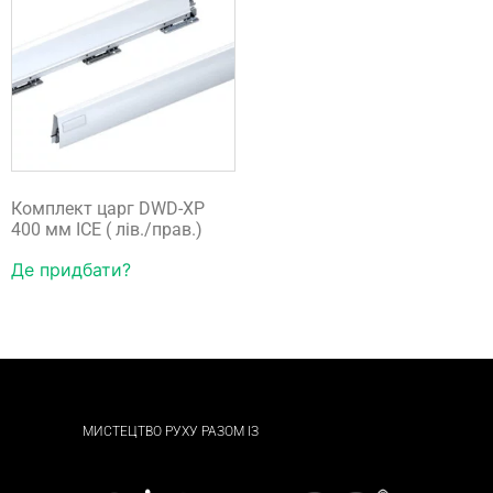
Комплект царг DWD-XP
400 мм ICE ( лів./прав.)
Де придбати?
МИСТЕЦТВО РУХУ РАЗОМ ІЗ