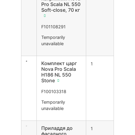
Pro Scala NL 550
Soft-close, 70 кг
F101108291
Temporarily
unavailable
Комплект царг
1
Nova Pro Scala
H186 NL 550
Stone
F100103318
Temporarily
unavailable
Приладдя до
1
фасадного