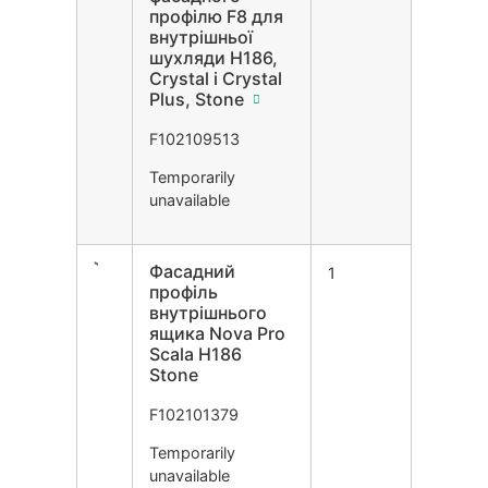
профілю F8 для
внутрішньої
шухляди H186,
Crystal і Crystal
Plus, Stone
F102109513
Temporarily
unavailable
Фасадний
1
профіль
внутрішнього
ящика Nova Pro
Scala H186
Stone
F102101379
Temporarily
unavailable