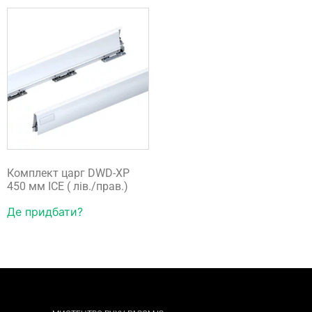
Комплект царг DWD-XP
450 мм ICE ( лів./прав.)
Де придбати?