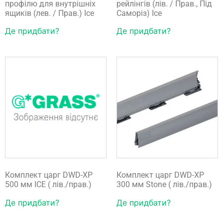
профілю для внутрішніх
рейлінгів (лів. / Прав., Під
ящиків (лев. / Прав.) Ice
Саморіз) Ice
Де придбати?
Де придбати?
Комплект царг DWD-XP
Комплект царг DWD-XP
500 мм ICE ( лів./прав.)
300 мм Stone ( лів./прав.)
Де придбати?
Де придбати?