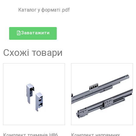
Каталог у форматі .pdf
Заватажити
Схожі товари
Комплект тримачів H86
Комплект напрямних