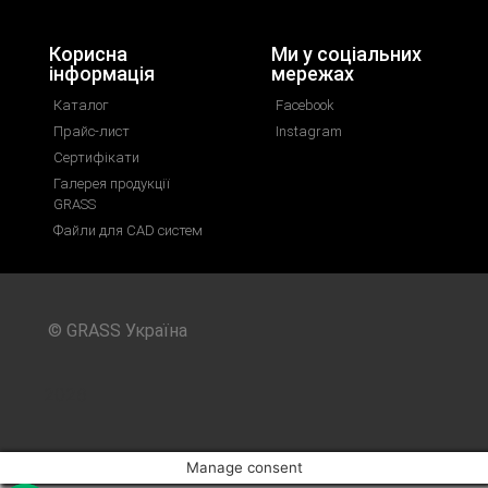
Корисна
Ми у соціальних
інформація
мережах
Каталог
Facebook
Прайс-лист
Instagram
Сертифікати
Галерея продукції
GRASS
Файли для CAD систем
© GRASS Україна
2026
Manage consent