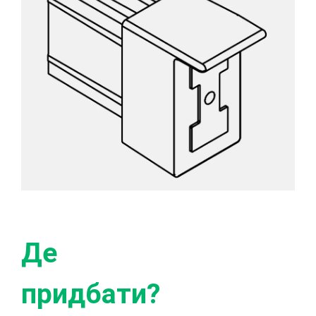
Де
придбати?