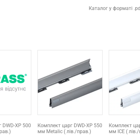
Каталог у форматі .p
г DWD-XP 500
Комплект царг DWD-XP 550
Комплект ца
рав.)
мм Metalic ( лів./прав.)
мм ICE ( лів.