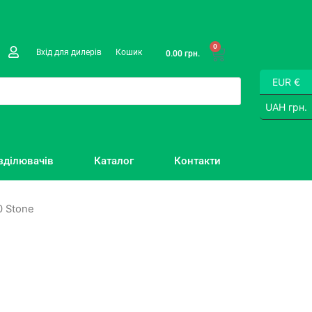
0
Вхід для дилерів
Кошик
0.00
грн.
EUR €
UAH грн.
зділювачів
Каталог
Контакти
0 Stone
?