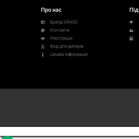
Про нас
Під
Бренд GRASS
Контакти
Реєстрація
Вхід для дилерів
Цікава інформація