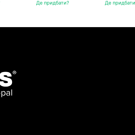
?
Де придбати?
Де придбати