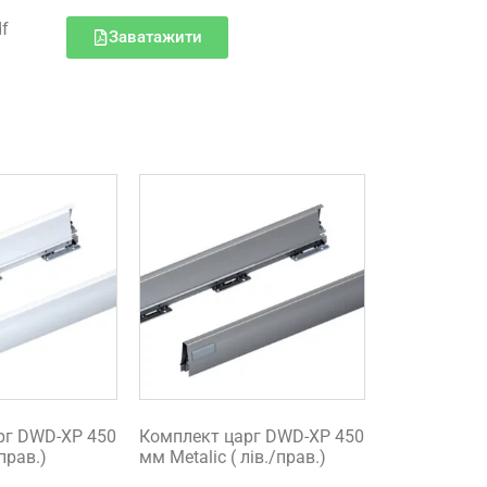
df
Заватажити
рг DWD-XP 450
Комплект царг DWD-XP 450
/прав.)
мм Metalic ( лів./прав.)