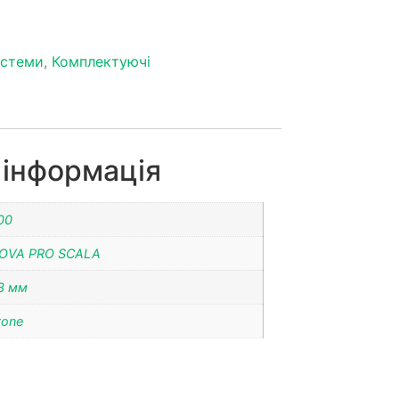
9
истеми
,
Комплектуючі
 інформація
00
OVA PRO SCALA
3 мм
tone