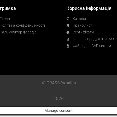
тримка
Корисна інформація
Гарантія
Каталог
Політика конфіденційності
Прайс-лист
Калькулятор фасадів
Сертифікати
Галерея продукції GRASS
Файли для CAD систем
© GRASS Україна
2026
Manage consent