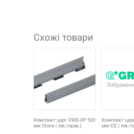
Схожі товари
Комплект царг DWD-XP 500
Комплект цар
мм Stone ( лів./прав.)
мм ICE ( лів./п