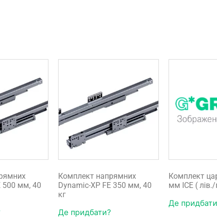
рямних
Комплект напрямних
Комплект ца
 500 мм, 40
Dynamic-XP FE 350 мм, 40
мм ICE ( лів.
кг
Де придбати
?
Де придбати?