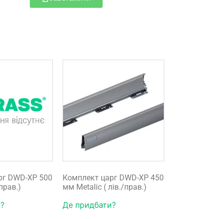
рг DWD-XP 500
Комплект царг DWD-XP 450
/прав.)
мм Metalic ( лів./прав.)
?
Де придбати?