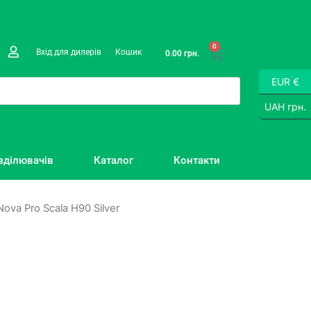
0
Вхід для дилерів
Кошик
0.00
грн.
EUR €
UAH грн.
зділювачів
Каталог
Контакти
va Pro Scala H90 Silver
?