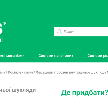
мні механізми
Системи напрямних
Системи ро
еми
/
Комплектуючі
/ Фасадний профіль внутрішньої шухляди No
ньої шухляди
Де придбати