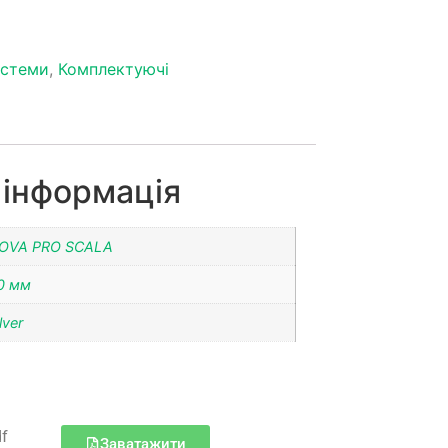
9
истеми
,
Комплектуючі
 інформація
OVA PRO SCALA
0 мм
lver
df
Заватажити