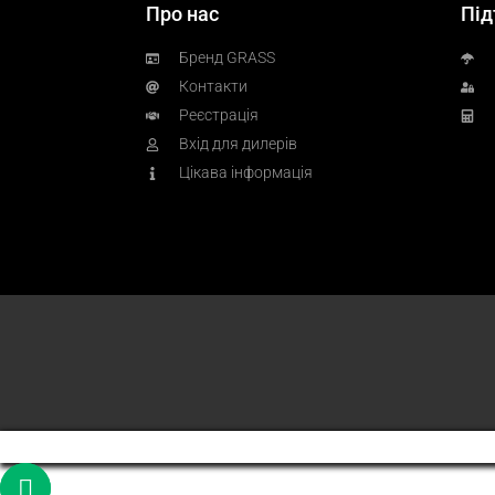
Про нас
Під
Бренд GRASS
Контакти
Реєстрація
Вхід для дилерів
Цікава інформація