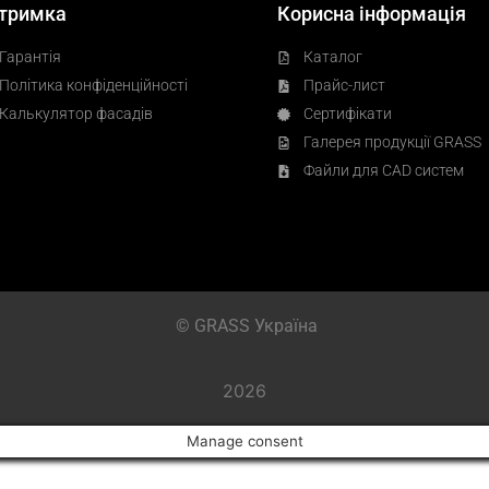
тримка
Корисна інформація
Гарантія
Каталог
Політика конфіденційності
Прайс-лист
Калькулятор фасадів
Сертифікати
Галерея продукції GRASS
Файли для CAD систем
© GRASS Україна
2026
Manage consent