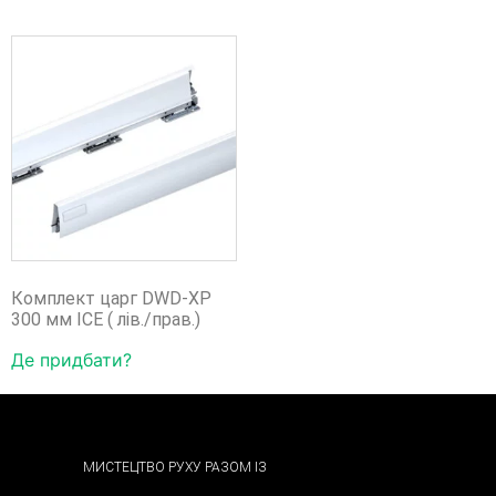
Комплект царг DWD-XP
300 мм ICE ( лів./прав.)
Де придбати?
МИСТЕЦТВО РУХУ РАЗОМ ІЗ