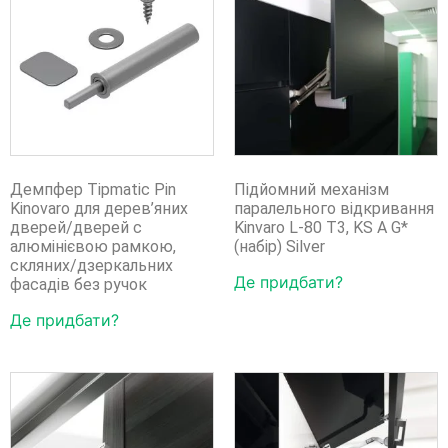
Демпфер Tipmatic Pin
Підйомний механізм
Kinovaro для дерев’яних
паралельного відкривання
дверей/дверей с
Kinvaro L-80 T3, KS A G*
алюмінієвою рамкою,
(набір) Silver
скляних/дзеркальних
Де придбати?
фасадів без ручок
Де придбати?