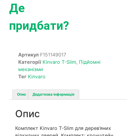
Де
придбати?
Артикул
F151149017
Категорії
Kinvaro T-Slim
,
Підйомні
механізми
Тег
Kinvaro
Опис
Додаткова інформація
Опис
Комплект Kinvaro T-Slim для дерев’яних
відкидних дверей. Комплект: кронштейн