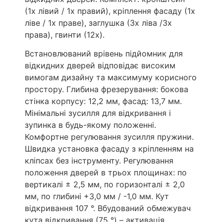
(1x лівий / 1x правий), кріплення фасаду (1x
ліве / 1x праве), заглушка (3x ліва /3x
права), гвинти (12x).
Встановлюваний врівень підйомник для
відкидних дверей відповідає високим
вимогам дизайну та максимуму корисного
простору. Глибина фрезерування: бокова
стінка корпусу: 12,2 мм, фасад: 13,7 мм.
Мінімальні зусилля для відкривання і
зупинка в будь-якому положенні.
Комфортне регулювання зусилля пружини.
Швидка установка фасаду з кріпленням на
кліпсах без інструменту. Регулювання
положення дверей в трьох площинах: по
вертикалі ± 2,5 мм, по горизонталі ± 2,0
мм, по глибині +3,0 мм / -1,0 мм. Кут
відкривання 107 °. Вбудований обмежувач
кута відкривання (75 °) – активація