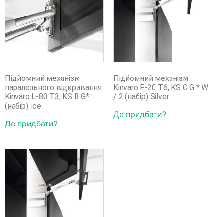
Підйомний механізм
Підйомний механізм
паралельного відкривання
Kinvaro F-20 T6, KS C G * W
Kinvaro L-80 T3, KS B G*
/ 2 (набір) Silver
(набір) Ice
Де придбати?
Де придбати?