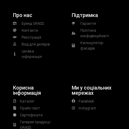
Про нас
Підтримка
Бренд GRASS
Гарантія
Контакти
Політика
конфіденційності
Реєстрація
Калькулятор
Вхід для дилерів
фасадів
Цікава
інформація
Корисна
Ми у соціальних
інформація
мережах
Каталог
Facebook
Прайс-лист
Instagram
Сертифікати
Галерея продукції
GRASS