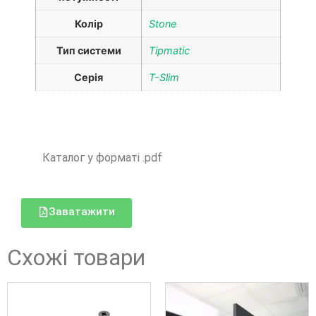
Колір
Stone
Тип системи
Tipmatic
Серія
T-Slim
Каталог у форматі .pdf
Заватажити
Схожі товари