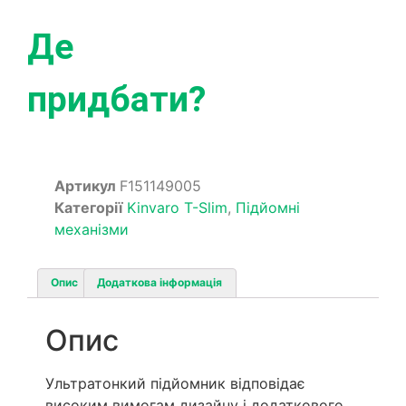
Де
придбати?
Артикул
F151149005
Категорії
Kinvaro T-Slim
,
Підйомні
механізми
Опис
Додаткова інформація
Опис
Ультратонкий підйомник відповідає
високим вимогам дизайну і додаткового