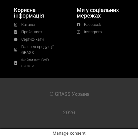
Корисна
Ми у соціальних
інформація
мережах
Каталог
Facebook
Прайс-лист
Instagram
Сертифікати
Галерея продукції
GRASS
Файли для CAD
систем
© GRASS Україна
2026
Manage consent