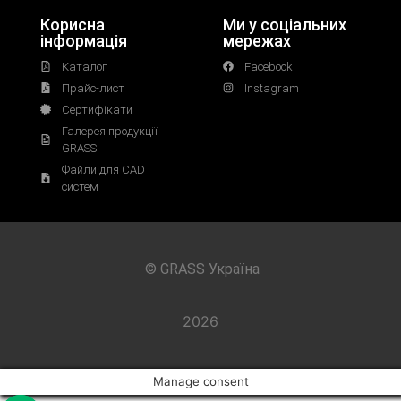
Корисна
Ми у соціальних
інформація
мережах
Каталог
Facebook
Прайс-лист
Instagram
Сертифікати
Галерея продукції
GRASS
Файли для CAD
систем
© GRASS Україна
2026
Manage consent